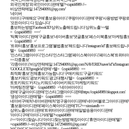
외국인계정'외국인아이디판매'텔?=cupid4989 //--
비상연락메일:1472940091@qq.com/'
'네이버
아이디구매해요'구매'홍보용아이디'쿠팡아이디판매'쿠팡'사용방법'쿠팡로그인'구
'모든아이디 다 있습니다'
홍보하는방법'Facebook'ID'상위노출해드립니다'상위노출'==텔
=《cupid4989》==='
'틱톡'아이디'판매'구글홍보'네이버홍보'댓글홍보'페스이북홍보'마케팅홍
=《cupid4989》='
'트위터홍보'홍보프로그램'불법홍보'해드립니다'instagram'id''홍보해드
텔=《cupid4989》==='
'인스타그램아이디'인스타'인스타그램'페이스북아이디'페이스북'트위터아이디'트
==각종홍보'
'각종아이디'비상연락메일:1472940091@qq.com'NAVERID'naver'id''id'instagram'id'f
'GOOGLE'ID'google'id'판매'=텔=《cupid4989》==
최적화'홍보'전체홍보가능합니다'구매키워드'구글키워드'
'홍보키워드'광보키워드'광고대행사'텔=《cupid4989》=
토토키워드'카지노키워드'네이버키워드'마케팅키워드'
'마케팅전문'텔=《cupid4989》='네이버아이디
판매'구글아이디판매'인스타그램아이디판매https://cupid4989.blogspot.com'
'생성아이디판매'텔=《cupid4989》===
네이버구매처'네이버판매처'영구용아이디판매'네이버블로그아이디판매
'홍보용아이디판매'페이스북아이디판매'TG?==xinxiandb ==
상위노출아이디판매'트위터아이디판매'매일발송용아이디판매'
'아이디구매'아이디거래'텔?=cupid4989
//=='아이디찾습니다'아이디찾는방법'해킹아이디'휴면아이디판매'텔?
=cupid4989 //--비상연락메일:1472940091@qq.com/'
'바다'바다디비아이디나라'텔=《cupid4989》=