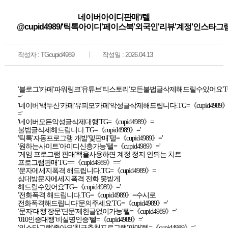
네이버아이디판매'/텔
@cupid4989/'틱톡아이디'페이스북'외국인'리뷰'계정'인스타그램
작성자 : TGcupid4989
작성일 : 2026.04.13
'블로그'카페'파워링크'유튜브'티스토리'모든불법글삭제해드릴수있어요'TG=《
='
'네이버'백두산'카페'유피모'카페'악성글삭제해드립니다.TG=《cupid4989
='
'네이버모든악성글삭제대행'TG=《cupid4989》=
불법글삭제해드립니다.TG=《cupid4989》='
'틱톡'자동프로그램 개발'및판매'텔=《cupid4989》='
'원하는사이트'아이디신층가능'텔=《cupid4989》='
'게임 프로그램 판매'핵을사용하면 계정 정지 안되는 치트
프로그램판매'TG==《cupid4989》=='
'문자메세지폭격 해드립니다.TG=《cupid4989》=
상대방문자메세지폭격 전화 못받게
해드릴수있어요'TG=《cupid4989》='
'전화폭격 해드립니다.TG=《cupid4989》=수시로
전화폭격해드립니다'문의주세요'TG=《cupid4989》='
'문자'대행'장문'단문'제한글없이가능'텔=《cupid4989》='
'010인증대행'비실명인증'텔=《cupid4989》='
'인스타그램'좋아요'친구추천프로그램'판매'텔=《cupid4989》='