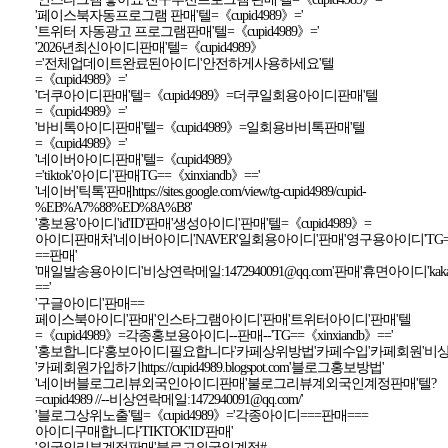
'페이스북자동프로그램 판매'텔=《cupid4989》='
'트위터 자동광고 프로그램판매'텔=《cupid4989》='
'2026년최신아이디판매'텔=《cupid4989》
='전체업데이트완료된아이디'안전하게사용하세요'텔
=《cupid4989》='
'더쿠아이디판매'텔=《cupid4989》=더쿠일회용아이디판매'텔
=《cupid4989》='
'바비톡아이디판매'텔=《cupid4989》=일회용바비톡판매'텔
=《cupid4989》='
'네이버아이디판매'텔=《cupid4989》
='tiktok'아이디'판매TG==《xinxiandb》=='
'네이버'틱톡'판매https://sites.google.com/view/tg-cupid4989/cupid-
%EB%A7%88%ED%8A%B8'
'홍보용'아이디'id'ID'판매'생성아이디'판매'텔=《cupid4989》=
아이디판매처'네이버아이디'NAVER'일회용아이디'판매'영구용아이디'TG==《x
==판매'
'매일발송용아이디'비상연락메일:1472940091@qq.com'판매'휴면아이디'kakaotal
=='
'구글아이디'판매==
페이스북아이디'판매'인스타그램아이디'판매'트위터아이디'판매'텔
=《cupid4989》=각종홍보용아이디--판매--'TG==《xinxiandb》=='
'홍보합니다'홍보아이디필요합니다'카페상위방법'카페수입'카페회원'비상연락메일:
'카페회원가입하기https://cupid4989.blogspot.com'블로그홍보방법'
'네이버블로그리뷰외국인아이디판매'불로그리뷰계외국인계정판매'텔?
=cupid4989 //--비상연락메일:1472940091@qq.com/'
'블로그상위노출'텔=《cupid4989》='각종아이디===판매===
아이디구매합니다'TIKTOK'ID'판매'
'외국인리뷰계정판매'블로고외국인계정#