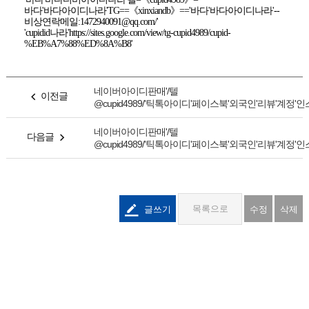
바다'바다아이디나라'TG==《xinxiandb》=='바다'바다아이디나라'--
비상연락메일:1472940091@qq.com/'
'cupidid나라'https://sites.google.com/view/tg-cupid4989/cupid-
%EB%A7%88%ED%8A%B8'
네이버아이디판매'/텔
이전글
@cupid4989/'틱톡아이디'페이스북'외국인'리뷰'계정'인스
네이버아이디판매'/텔
다음글
@cupid4989/'틱톡아이디'페이스북'외국인'리뷰'계정'인스
글쓰기