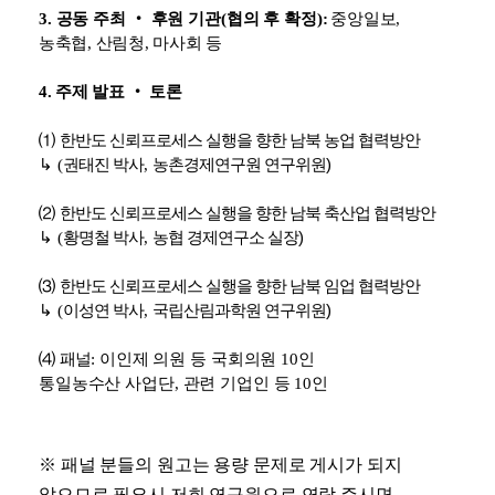
3.
공동 주최
‧
후원 기관
(
협의 후 확정
):
중앙일보
,
농축협
,
산림청
,
마사회 등
4.
주제 발표
‧
토론
⑴
한반도 신뢰프로세스 실행을 향한 남북 농업 협력방안
↳
(
권태진 박사
,
농촌경제연구원 연구위원)
⑵
한반도 신뢰프로세스 실행을 향한 남북 축산업 협력방안
↳
(
황명철 박사
,
농협 경제연구소 실장)
⑶
한반도 신뢰프로세스 실행을 향한 남북 임업 협력방안
↳
(
이성연 박사
,
국립산림과학원 연구위원)
⑷
패널
:
이인제 의원 등 국회의원
10
인
통일농수산 사업단
,
관련 기업인 등
10
인
※ 패널 분들의 원고는 용량 문제로 게시가 되지
않으므로 필요시 저희 연구원으로 연락 주시면