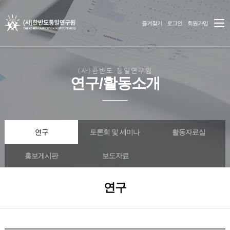
즐겨찾기
로그인
회원가입
(사)한반도 통일연구원
연구/활동소개
연구
토론회 및 세미나
활동자료실
홍보게시판
보도자료
연구