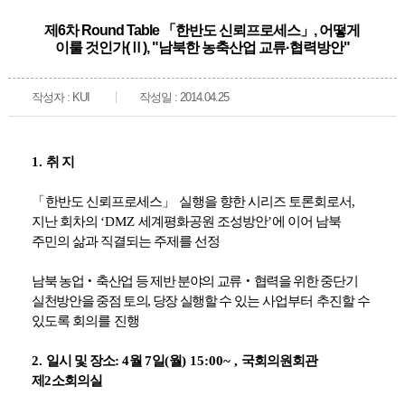
제6차 Round Table 「한반도 신뢰프로세스」, 어떻게
이룰 것인가(Ⅱ), "남북한 농축산업 교류·협력방안"
작성자 : KUI
작성일 : 2014.04.25
1.
취 지
「
한반도 신뢰프로세스
」
실행을 향한 시리즈 토론회로서
,
지난 회차의
‘DMZ
세계평화공원 조성방안
’
에 이어 남북
주민의 삶과 직결되는 주제를 선정
남북 농업
‧
축산업 등 제반 분야의 교류
‧
협력을 위한 중단기
실천방안을 중점 토의
,
당장 실행할 수
있는 사업부터 추진할 수
있도록 회의를 진행
2.
일시 및 장소
:
4
월
7
일
(
월
) 15:00~ ,
국회의원회관
제
2
소회의실