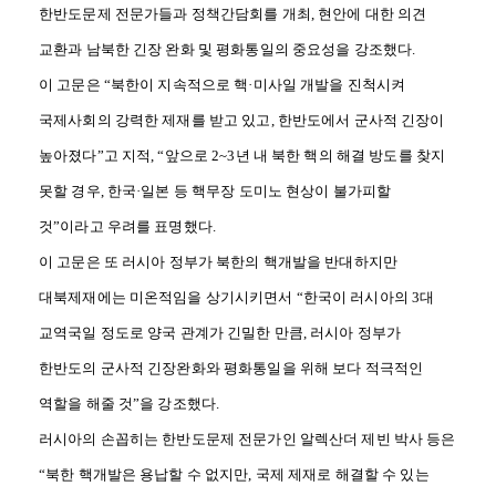
한반도문제 전문가들과 정책간담회를 개최
,
현안에 대한 의견
교환과 남북한 긴장 완화 및 평화통일의 중요성을 강조했다
.
이 고문은
“
북한이 지속적으로 핵
·
미사일 개발을 진척시켜
국제사회의 강력한 제재를 받고 있고
,
한반도에서 군사적 긴장이
높아졌다
”
고 지적
, “
앞으로
2~3
년 내 북한 핵의 해결 방도를 찾지
못할 경우
,
한국
·
일본 등 핵무장 도미노 현상이 불가피할
것
”
이라고 우려를 표명했다
.
이 고문은 또 러시아 정부가 북한의 핵개발을 반대하지만
대북제재에는 미온적임을 상기시키면서
“
한국이 러시아의
3
대
교역국일 정도로 양국 관계가 긴밀한 만큼
,
러시아 정부가
한반도의 군사적 긴장완화와 평화통일을 위해 보다 적극적인
역할을 해줄 것
”
을 강조했다
.
러시아의 손꼽히는 한반도문제 전문가인 알렉산더 제빈 박사 등은
“
북한 핵개발은 용납할 수 없지만
,
국제 제재로 해결할 수 있는