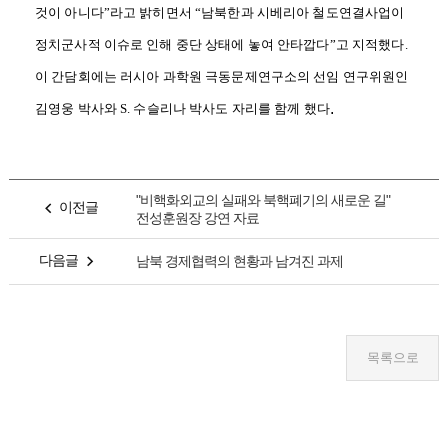
것이 아니다
”
라고 밝히면서
“
남북한과 시베리아 철도연결사업이
정치군사적 이슈로 인해 중단 상태에 놓여 안타깝다
”
고 지적했다
.
이 간담회에는 러시아 과학원 극동문제연구소의 선임 연구위원인
.
김영웅 박사와
S.
수슬리나 박사도 자리를 함께 했다
"비핵화외교의 실패와 북핵폐기의 새로운 길"
이전글
전성훈원장 강연 자료
다음글
남북 경제협력의 현황과 남겨진 과제