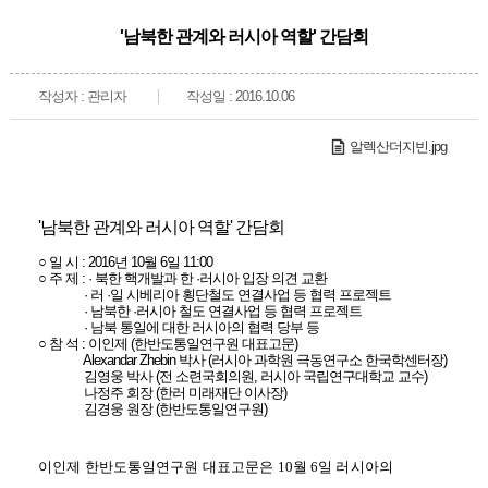
'남북한 관계와 러시아 역할' 간담회
작성자 : 관리자
작성일 : 2016.10.06
알렉산더지빈.jpg
'남북한 관계와 러시아 역할' 간담회
○ 일 시 : 2016년 10월 6일 11:00
○ 주 제 : · 북한 핵개발과 한 ·러시아 입장 의견 교환
· 러 ·일 시베리아 횡단철도 연결사업 등 협력 프로젝트
· 남북한 ·러시아 철도 연결사업 등 협력 프로젝트
· 남북 통일에 대한 러시아의 협력 당부 등
○ 참 석 : 이인제 (한반도통일연구원 대표고문)
Alexandar Zhebin 박사 (러시아 과학원 극동연구소 한국학센터장)
김영웅 박사 (전 소련국회의원, 러시아 국립연구대학교 교수)
나정주 회장 (한러 미래재단 이사장)
김경웅 원장 (한반도통일연구원)
이인제 한반도통일연구원 대표고문은
10
월
6
일 러시아의