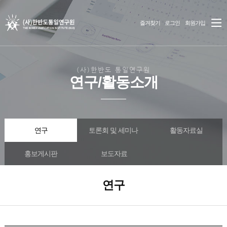
즐겨찾기
로그인
회원가입
(사)한반도 통일연구원
연구/활동소개
연구
토론회 및 세미나
활동자료실
홍보게시판
보도자료
연구